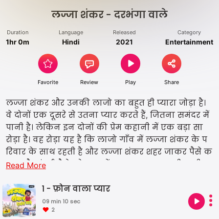
लज्जा शंकर - दरभंगा वाले
Duration
Language
Released
Category
1hr 0m
Hindi
2021
Entertainment
Favorite
Review
Play
Share
लज्जा शंकर और उनकी लाजो का बहुत ही प्यारा जोड़ा है।
वे दोनों एक दूसरे से उतना प्यार करते हैं, जितना समंदर में
पानी है। लेकिन इन दोनों की प्रेम कहानी में एक बड़ा सा
रोड़ा है। वह रोड़ा यह है कि लाजो गाँव में लज्जा शंकर के प
रिवार के साथ रहती है और लज्जा शंकर शहर जाकर पैसे क
माता है। मुंबई जैसे बड़े शहर में रहकर लज्जा अपनी पत्नी
Read More
लाजो को बहुत याद करता है, उससे हमेशा फ़ोन पर बात क
रता है और कहता है कि वो उससे बहुत प्यार करता है। पर इ
1 - फ़ोन वाला प्यार
न सब में एक बात है, एक ऐसा राज़ है जो लज्जा ने अपनी प
09 min 10 sec
2
त्नी से छिपाया है। इस कहानी में आपको लज्जा के इसी राज़