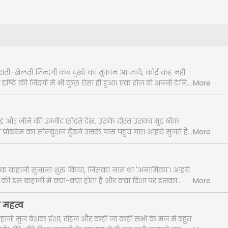
सती-खेलती ज़िन्दगी कब दुखों का तूफ़ान आ जाये, कोई कह नहीं
त दृष्टि की जिंदगी में भी कुछ ऐसा ही हुआ। एक रोज़ वो अपनी टेनिस
More
स पूरी कर वापस आ ही रही थी, कि उसके साथ कुछ ऐसा हुआ जिससे
उसकी ज़िन्दगी बर्बाद हो गई।
प्रेस्ड और जीने की उम्मीद छोड़ते देख, उसके दोस्त उसका मूड ठीक
रोब्लेम का सोल्युशन ढूँढने उसके पास पहुंच गए। आइये सुनते हैं
More
पनी दोस्त की मदद कर रहे हैं।
क कहानी सुनाना शुरु किया, जिसका नाम था 'अनामिका'। आइये
शा की इस कहानी में क्या-क्या होता है और क्या दिशा पर इसका
More
 महत्व
नी सुन बेशक ईशा, रोहन और कहीं ना कहीं सभी के मन में बहुत