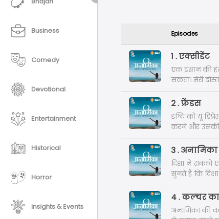
Bhajan
Business
Episodes
1 . एक्सीडेंट
Comedy
एक इंसान की हं
सकता। मेरी दोस्
Devotional
की नेट प्रैक्टि
उसके सारे सपने, 
2 . फ्रेंडस
दृष्टि को यूं डि
Entertainment
करने और उसकी प्
कि वे किस तरह अ
Historical
3 . अनामिका
दिशा ने सबको ए
सुनते हैं कि दि
Horror
प्रभाव पड़ता है।
4 . कल्चर का
Insights & Events
अनामिका की कहा