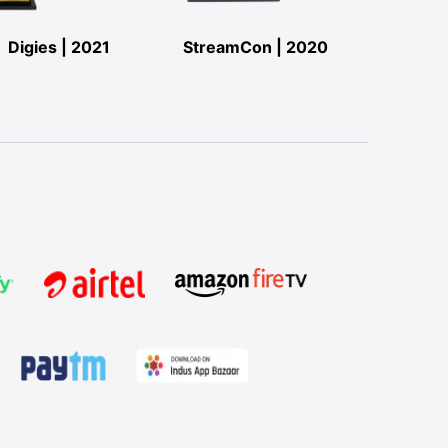
Digies | 2021
StreamCon | 2020
StreamC