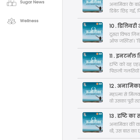
Sugar News
अनामिका के बारे 
डिबेट छिड़ गई, 
सबसे पहले उनकी 
Wellness
द्वारा दिए गए इस
10 . डिलिवर
ऊपर इन लोगों की
दूसरा विषय जिन प
ऑफ जस्टिस'। 'डिलि
चाहिए, लेकिन को
में क्या सोच रखत
11 . इनटर्नल डि
दृष्टि को यह ए
पिछली गलतियों 
बताती है। वह कहती
चल रही बहुत सी च
12 . अनामिका
महात्मा से मि
वो उसका पूरी तर
ही थी, लेकिन अ
था। शायद इसलिए
13 . दृष्टि क
अनामिका की कह
थी, उस बात का ए
आत्मविश्वास और