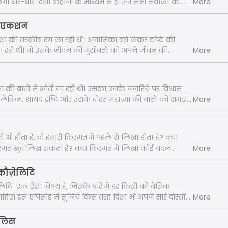
े। धीरे-धीरे दिशा कहानी के माध्यम से ही उन सभी सवालों का
More
 थी। आइये दिशा के सभी जवाबों को सुनते हैं।
ा रिएकशन
 दिशा की तरक़ीब रंग ला रही थी। अनामिका को लेकर दृष्टि की
 जा रही थी। वो उसके जीवन की मुसीबतों को अपने जीवन की
More
जोड़ने लगी थी।
 की बातों में खोती जा रही थी। उसका उनके नज़रिये पर विश्वास
। लेकिन, शायद दृष्टि और उसके दोस्त महात्मा की बातों को समझ
More
ा युं कहुँ, समझना नहीं चाहते थे।
ो भी होता है, वो हमारी किस्मत में पहले से लिखा होता है? क्या
्मत खुद लिख सकता है? क्या किस्मत में लिखा कोई बदल
More
इस मोड़ पर सारे दोस्त इन सब सवालों पर चर्चा कर रहे थे।
कौज़ेलिटि
ि' एक ऐसा विषय है, जिसके बारे में हर किसी को बेसिक
हिए। इस एपिसोड में सुनिये किस तरह दिशा भी अपने सारे दोस्तों
More
लिटि' के बारे में समझाती है।
ालिस