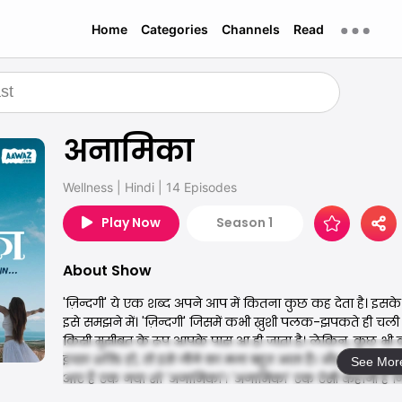
Home
Categories
Channels
Read
अनामिका
Wellness
|
Hindi
|
14 Episodes
Play Now
Season 1
About Show
'ज़िन्दगी' ये एक शब्द अपने आप में कितना कुछ कह देता है। इसके मा
इसे समझने में। 'ज़िन्दगी' जिसमें कभी ख़ुशी पलक-झपकते ही चली
किसी मुसीबत के रूप आपके पास आ ही जाता है। लेकिन, कुछ भी कहो
इच्छा शक्ति हो, तो इसे जीने का मज़ा बहुत आता है। और, इससे
See Mor
आए हैं एक नया शो 'अनामिका'। 'अनामिका' एक ऐसी कहानी है जिस
बहुत से अहम् मुद्दों के बारे में सीखने मिलेगा।