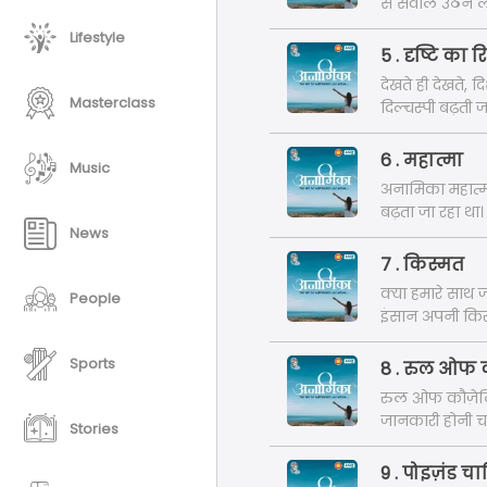
से सवाल उठने लग
जवाब देती जा रही
Lifestyle
5 . दृष्टि क
देखते ही देखते,
Masterclass
दिल्चस्पी बढ़ती
मुसीबतों के साथ 
6 . महात्मा
Music
अनामिका महात्मा
बढ़ता जा रहा था
News
नहीं पा रहे थे, य
7 . किस्मत
क्या हमारे साथ ज
People
इंसान अपनी किस
सकता? कहानी के 
Sports
8 . रुल ओफ 
रुल ओफ कौज़ेलिट
जानकारी होनी चा
Stories
को 'रुल ओफ कौज़े
9 . पोइज़ंड च