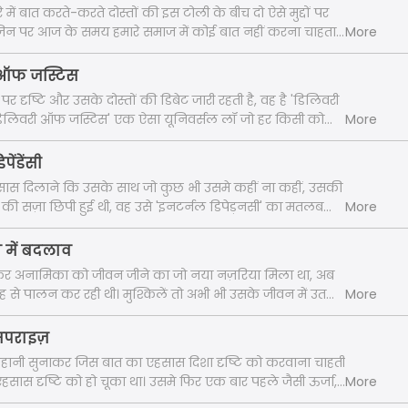
में बात करते-करते दोस्तों की इस टोली के बीच दो ऐसे मुद्दों पर
जिन पर आज के समय हमारे समाज में कोई बात नहीं करना चाहता।
More
डिबेट हुई 'पोइज़ंड चालिस' के बारे में। ऑथर विलियम शेक्सपियर
 शब्द का अर्थ है 'मीठा ज़हर'। आइये सुनते हैं 'पोइज़ंड चालिस' के
ी ऑफ जस्टिस
 क्या राय है।
र दृष्टि और उसके दोस्तों की डिबेट जारी रहती है, वह है 'डिलिवरी
वरी ऑफ जस्टिस' एक ऐसा यूनिवर्सल लॉ जो हर किसी को
More
ई इसका पालन नहीं करता। आइये सुनते हैं कि दृष्टि इसके बारे
ी है?
पेंडेंसी
हसास दिलाने कि उसके साथ जो कुछ भी उसमे कहीं ना कहीं, उसकी
की सज़ा छिपी हुई थी, वह उसे 'इनटर्नल डिपेड़नसी' का मतलब
More
 है कि दृष्टि का दर्द उस एक्सीडेंट से कहीं ज़्यादा दृष्टि के मन में
ीज़ों से बढ़ रहा है।
 में बदलाव
लकर अनामिका को जीवन जीने का जो नया नज़रिया मिला था, अब
ह से पालन कर रही थी। मुश्किलें तो अभी भी उसके जीवन में उतनी
More
ब उनसे डील करने का उसका तरीका बदल चुका था, बेहतर हो चूका
 अब वह हर परिस्थिति में खुश रहना सीख गई थी।
ा सपराइज़
ानी सुनाकर जिस बात का एहसास दिशा दृष्टि को करवाना चाहती
हसास दृष्टि को हो चूका था। उसमे फिर एक बार पहले जैसी ऊर्जा,
More
 उमंग आ चुकी थी।